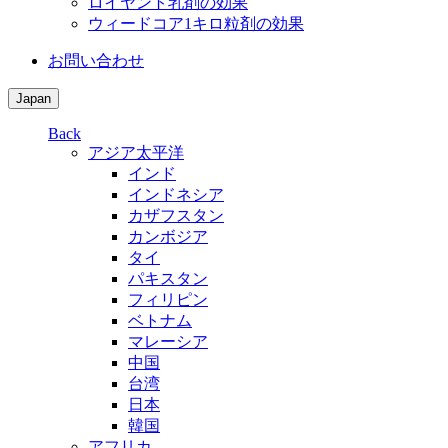
ロイヤント乳剤の効果
ウィードコア1キロ粒剤の効果
お問い合わせ
Japan
Back
アジア太平洋
インド
インドネシア
カザフスタン
カンボジア
タイ
パキスタン
フィリピン
ベトナム
マレーシア
中国
台湾
日本
韓国
アフリカ