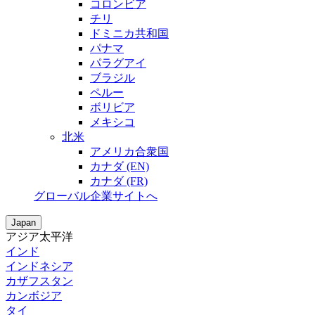
コロンビア
チリ
ドミニカ共和国
パナマ
パラグアイ
ブラジル
ペルー
ボリビア
メキシコ
北米
アメリカ合衆国
カナダ (EN)
カナダ (FR)
グローバル企業サイトへ
Japan
アジア太平洋
インド
インドネシア
カザフスタン
カンボジア
タイ