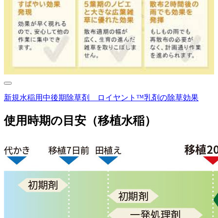
新規水稲用中後期除草剤 ロイヤント™乳剤の除草効果
使用時期の目安（移植水稲）