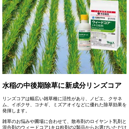
水稲の中後期除草に新成分リンズコア
リンズコアは幅広い雑草種に活性があり、ノビエ、クサネ
ム、イボクサ、コナギ、ミズアオイなどに優れた除草効果を
発揮します。
雑草のお悩みや圃場に合わせて、散布剤のロイヤント乳剤と
混合剤のウィードコア1キロ粒剤の2製品からお選びいただけ