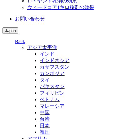
ロイヤント乳剤の効果
ウィードコア1キロ粒剤の効果
お問い合わせ
Japan
Back
アジア太平洋
インド
インドネシア
カザフスタン
カンボジア
タイ
パキスタン
フィリピン
ベトナム
マレーシア
中国
台湾
日本
韓国
アフリカ