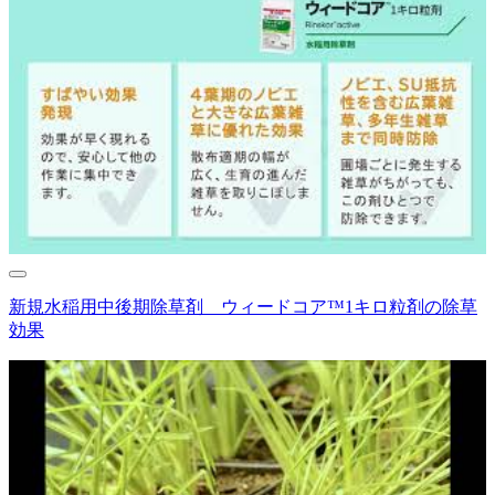
新規水稲用中後期除草剤 ウィードコア™1キロ粒剤の除草
効果