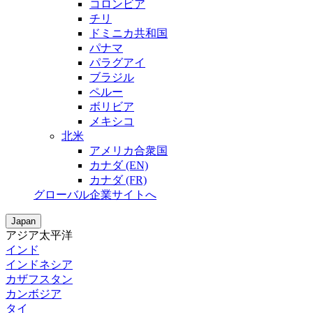
コロンビア
チリ
ドミニカ共和国
パナマ
パラグアイ
ブラジル
ペルー
ボリビア
メキシコ
北米
アメリカ合衆国
カナダ (EN)
カナダ (FR)
グローバル企業サイトへ
Japan
アジア太平洋
インド
インドネシア
カザフスタン
カンボジア
タイ